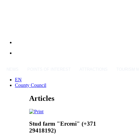
NEWS
POINTS OF INTEREST
ATTRACTIONS
TOURISM 
EN
County Council
Articles
Stud farm "Erceni" (+371
29418192)