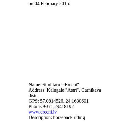
on
04 February 2015
.
Name: Stud farm "Erceni"
Address: Kalngale "Astri", Carnikava
distr.
GPS: 57.0814526, 24.1630601
Phone: +371 29418192
www.erceni.lv
Description: horseback riding