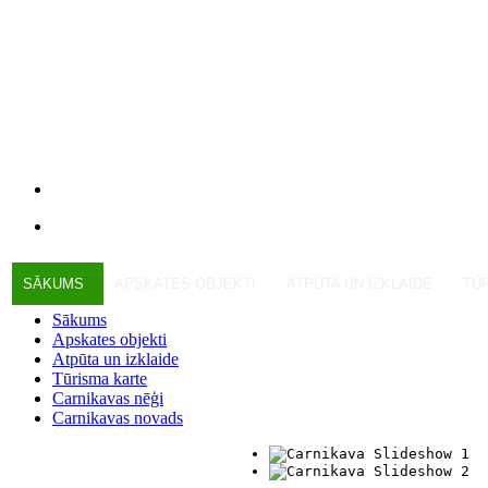
SĀKUMS
APSKATES OBJEKTI
ATPŪTA UN IZKLAIDE
TŪ
Sākums
Apskates objekti
Atpūta un izklaide
Tūrisma karte
Carnikavas nēģi
Carnikavas novads