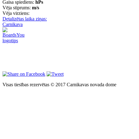
Gaisa spiediens:
hPs
Vēja stiprums:
m/s
Vēja virziens:
Detalizētas laika ziņas:
Carnikava
Visas tiesības rezervētas © 2017 Carnikavas novada dome