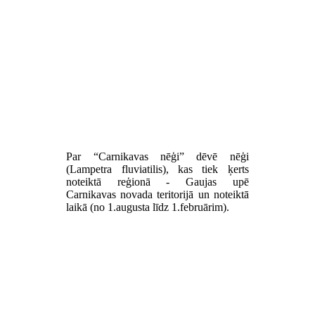
Par “Carnikavas nēģi” dēvē nēģi
(Lampetra fluviatilis), kas tiek ķerts
noteiktā reģionā - Gaujas upē
Carnikavas novada teritorijā un noteiktā
laikā (no 1.augusta līdz 1.februārim).