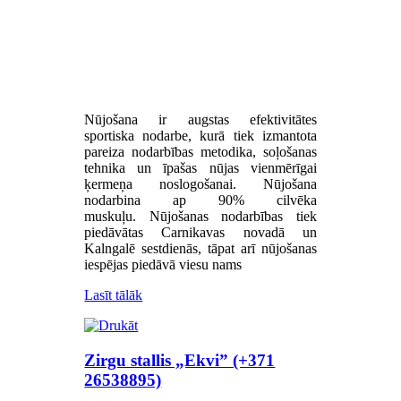
Nūjošana ir augstas efektivitātes
sportiska nodarbe, kurā tiek izmantota
pareiza nodarbības metodika, soļošanas
tehnika un īpašas nūjas vienmērīgai
ķermeņa noslogošanai. Nūjošana
nodarbina ap 90% cilvēka
muskuļu. Nūjošanas nodarbības tiek
piedāvātas Carnikavas novadā un
Kalngalē sestdienās, tāpat arī nūjošanas
iespējas piedāvā viesu nams
Lasīt tālāk
Zirgu stallis „Ekvi” (+371
26538895)