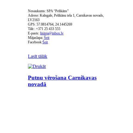
Nosaukums: SPA “Pelikāns”
Adrese: Kalngale, Pelikānu iela 1, Carnikavas novads,
LV2163
GPS: 57.0814764, 24.1445269
Tālr.: +371 25 433 555
E-pasts:
Mājaslapa:
Šeit
Facebook:
Šeit
Lasīt tālāk
Putnu vērošana Carnikavas
novadā