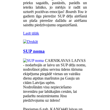
prieku sagaidīs, pastāstīs, parādīs un
ieteiks labāko, jo mērķis ir radīt un
uzturēt pozitīvas emocijas!
Boards You
ir
gadiem ilga pieredze SUP dēļu airēšanā
un plaša pieredze dažādu ar airēšanu
saistītu piedzīvojumu organizēšanā.
Lasīt tālāk
SUP noma
CARNIKAVAS LAIVAS
- nodarbojās ar laivu un SUP dēļu nomu,
nodrošinot pilnu servisu ūdens tūrisma
ekipējuma piegādē vienas un vairāku
dienu atpūtas maršrutos pa Gauju un
citām Latvijas upēm.
Nodrošinām visu nepieciešamo
inventāru par labākajām cenām, lai
padarītu neaizmirstamu Jūsu
piedzīvojumu uz ūdens!
Pieejamas 6.gab. KANO440 laivas un