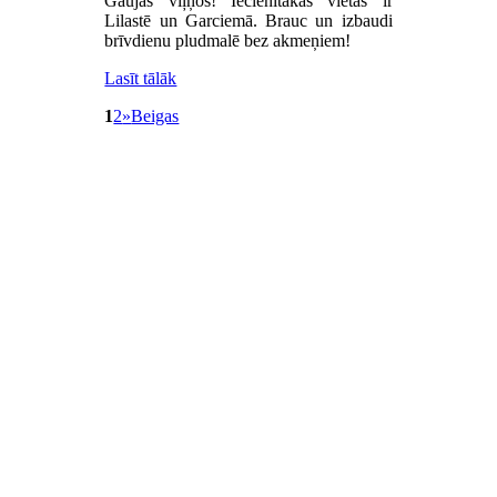
Gaujas viļņos! Iecienītākās vietas ir
Lilastē un Garciemā. Brauc un izbaudi
brīvdienu pludmalē bez akmeņiem!
Lasīt tālāk
1
2
»
Beigas