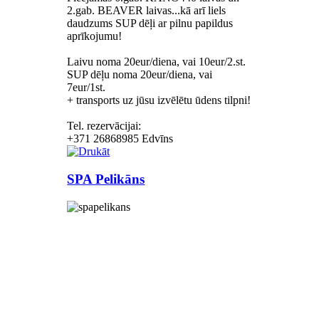
2.gab. BEAVER laivas...kā arī liels
daudzums SUP dēļi ar pilnu papildus
aprīkojumu!
Laivu noma 20eur/diena, vai 10eur/2.st.
SUP dēļu noma 20eur/diena, vai
7eur/1st.
+ transports uz jūsu izvēlētu ūdens tilpni!
Tel. rezervācijai:
+371 26868985 Edvīns
SPA Pelikāns