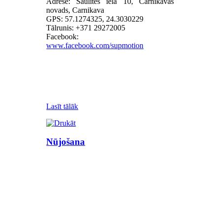
Adrese: Saulītes iela 10, Carnikavas
novads, Carnikava
GPS: 57.1274325, 24.3030229
Tālrunis: +371 29272005
Facebook:
www.facebook.com/supmotion
Lasīt tālāk
Nūjošana