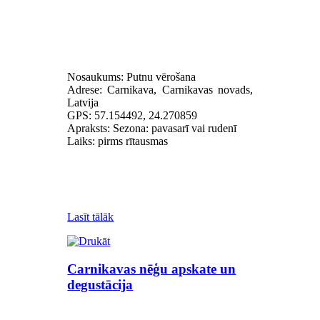
Nosaukums: Putnu vērošana
Adrese: Carnikava, Carnikavas novads,
Latvija
GPS: 57.154492, 24.270859
Apraksts: Sezona: pavasarī vai rudenī
Laiks: pirms rītausmas
Lasīt tālāk
Carnikavas nēģu apskate un
degustācija