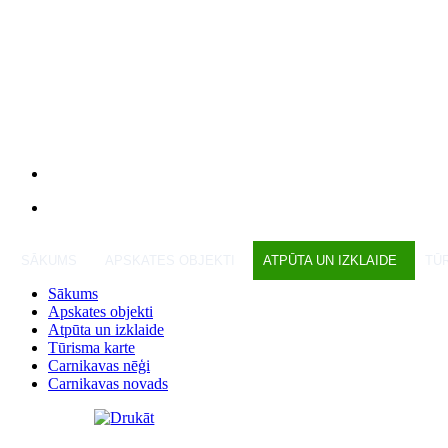
SĀKUMS
APSKATES OBJEKTI
ATPŪTA UN IZKLAIDE
TŪ
Sākums
Apskates objekti
Atpūta un izklaide
Tūrisma karte
Carnikavas nēģi
Carnikavas novads