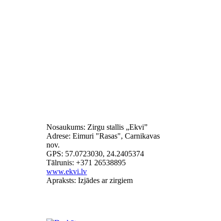
Nosaukums: Zirgu stallis „Ekvi”
Adrese: Eimuri "Rasas", Carnikavas
nov.
GPS: 57.0723030, 24.2405374
Tālrunis: +371 26538895
www.ekvi.lv
Apraksts: Izjādes ar zirgiem