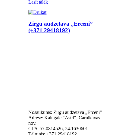
Lasīt tālāk
Zirgu audzētava „Erceni”
(+371 29418192)
Nosaukums: Zirgu audzētava „Erceni”
Adrese: Kalngale "Astri", Carnikavas
nov.
GPS: 57.0814526, 24.1630601
Tālrunis: +371 29418192