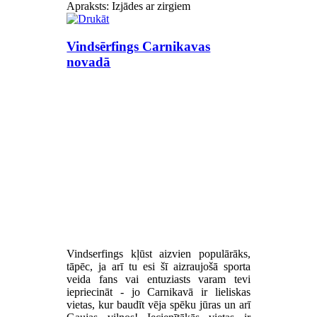
Apraksts: Izjādes ar zirgiem
Vindsērfings Carnikavas
novadā
Vindserfings kļūst aizvien populārāks,
tāpēc, ja arī tu esi šī aizraujošā sporta
veida fans vai entuziasts varam tevi
iepriecināt - jo Carnikavā ir lieliskas
vietas, kur baudīt vēja spēku jūras un arī