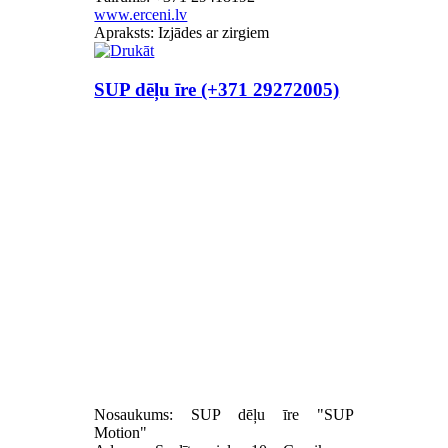
www.erceni.lv
Apraksts: Izjādes ar zirgiem
SUP dēļu īre (+371 29272005)
Nosaukums: SUP dēļu īre "SUP
Motion"