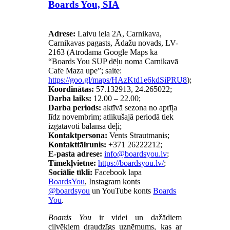
Boards You, SIA
Adrese:
Laivu iela 2A, Carnikava,
Carnikavas pagasts, Ādažu novads, LV-
2163 (Atrodama Google Maps kā
“Boards You SUP dēļu noma Carnikavā
Cafe Maza upe”; saite:
https://goo.gl/maps/HAzKtd1e6kdSiPRU8
);
Koordinātas:
57.132913, 24.265022;
Darba laiks:
12.00 – 22.00;
Darba periods:
aktīvā sezona no aprīļa
līdz novembrim; atlikušajā periodā tiek
izgatavoti balansa dēļi;
Kontaktpersona:
Vents Strautmanis;
Kontakttālrunis:
+371 26222212;
E-pasta adrese:
;
Tīmekļvietne:
https://boardsyou.lv/
;
Sociālie tīkli:
Facebook lapa
BoardsYou
, Instagram konts
@boardsyou
un YouTube konts
Boards
You
.
Boards You
ir videi un dažādiem
cilvēkiem draudzīgs uzņēmums, kas ar