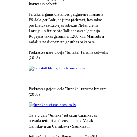
kartes un ceļveži
Jūrtaka ir garās distances pārgājienu maršruta
E9 daļa gar Baltijas jūras piekrasti, kas sākās
pie Lietuvas-Latvijas robežas Nidas ciemā
Latvijā un finišē pie Tallinas ostas Igaunijā.
Kopējais takas garums ir 1200 km. Maršruts ir
sadalīts pa dienām un grūtības pakāpēm.
Piekrastes gājēju ceļa "Jūrtaka" tūrisma ceļvedis
(2018)
Piekrastes gājēju ceļa "Jūrtaka" tūrisma brošūra
(2018)
Gājēju ceļš "Jūrtaka" iet cauri Carnikavas
novada teritorijai divos posmos: Vecāķi -
Carnikava un Carnikava - Saulkrasti.
Informācija par 25. dienas posmu "Vecāķi -