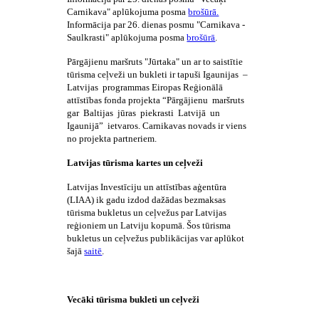
Carnikava" aplūkojuma posma
brošūrā.
Informācija par 26. dienas posmu "Carnikava -
Saulkrasti" aplūkojuma
posma
brošūrā
.
Pārgājienu maršruts "Jūrtaka" un ar to saistītie
tūrisma ceļveži un bukleti ir tapuši Igaunijas –
Latvijas programmas Eiropas Reģionālā
attīstības fonda projekta “Pārgājienu maršruts
gar Baltijas jūras piekrasti Latvijā un
Igaunijā” ietvaros. Carnikavas novads ir viens
no projekta partneriem.
Latvijas tūrisma kartes un ceļveži
Latvijas Investīciju un attīstības aģentūra
(LIAA) ik gadu izdod dažādas bezmaksas
tūrisma bukletus un ceļvežus par Latvijas
reģioniem un Latviju kopumā. Šos
tūrisma
bukletus un ceļvežus
publikācijas var aplūkot
šajā
saitē
.
Vecāki tūrisma bukleti un ceļveži