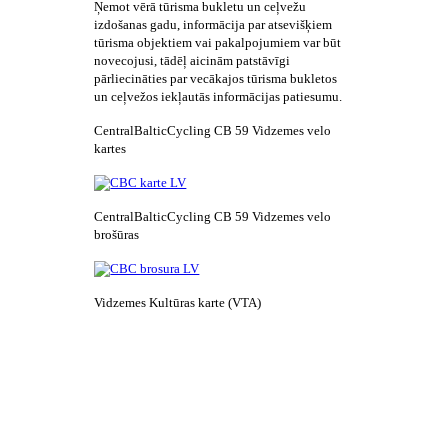
Ņemot vērā tūrisma bukletu un ceļvežu
izdošanas gadu, informācija par atsevišķiem
tūrisma objektiem vai pakalpojumiem var būt
novecojusi, tādēļ aicinām patstāvīgi
pārliecināties par vecākajos tūrisma bukletos
un ceļvežos iekļautās informācijas patiesumu.
CentralBalticCycling CB 59 Vidzemes velo
kartes
CentralBalticCycling CB 59 Vidzemes velo
brošūras
Vidzemes Kultūras karte (VTA)