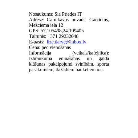
Nosaukums: Sia Priedes IT
Adrese: Carnikavas novads, Garciems,
Mežciema iela 12
GPS: 57.105498,24.199405
Tālrunis: +371 29232048
E-pasts:
Cena: pēc vienošanās
Informācija (veikals/kafejnīca):
Izbraukuma ēdināšanas un galda
klāšanas pakalpojumi svinībām, sporta
pasākumiem, dažādiem banketiem u.c.