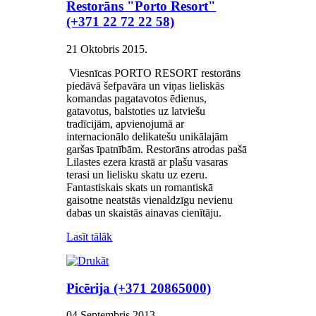
Restorāns "Porto Resort"
(+371 22 72 22 58)
21 Oktobris 2015
.
Viesnīcas PORTO RESORT restorāns
piedāvā šefpavāra un viņas lieliskās
komandas pagatavotos ēdienus,
gatavotus, balstoties uz latviešu
tradīcijām, apvienojumā ar
internacionālo delikatešu unikālajām
garšas īpatnībām. Restorāns atrodas pašā
Lilastes ezera krastā ar plašu vasaras
terasi un lielisku skatu uz ezeru.
Fantastiskais skats un romantiskā
gaisotne neatstās vienaldzīgu nevienu
dabas un skaistās ainavas cienītāju.
Lasīt tālāk
Picērija (+371 20865000)
04 Septembris 2013
.