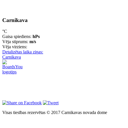
Carnikava
°C
Gaisa spiediens:
hPs
Vēja stiprums:
m/s
Vēja virziens:
Detalizētas laika ziņas:
Carnikava
Visas tiesības rezervētas © 2017 Carnikavas novada dome