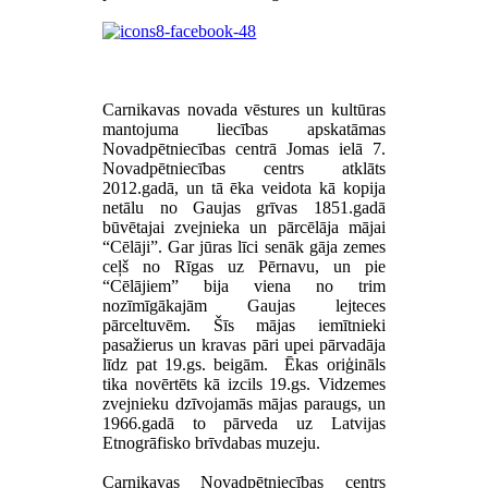
Carnikavas novada vēstures un kultūras
mantojuma liecības apskatāmas
Novadpētniecības centrā Jomas ielā 7.
Novadpētniecības centrs atklāts
2012.gadā, un tā ēka veidota kā kopija
netālu no Gaujas grīvas 1851.gadā
būvētajai zvejnieka un pārcēlāja mājai
“Cēlāji”. Gar jūras līci senāk gāja zemes
ceļš no Rīgas uz Pērnavu, un pie
“Cēlājiem” bija viena no trim
nozīmīgākajām Gaujas lejteces
pārceltuvēm. Šīs mājas iemītnieki
pasažierus un kravas pāri upei pārvadāja
līdz pat 19.gs. beigām. Ēkas oriģināls
tika novērtēts kā izcils 19.gs. Vidzemes
zvejnieku dzīvojamās mājas paraugs, un
1966.gadā to pārveda uz Latvijas
Etnogrāfisko brīvdabas muzeju.
Carnikavas Novadpētniecības centrs