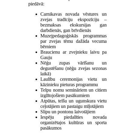
piedāvā:
Carnikavas novada vēstures un
zvejas tradīciju ekspozīciju –
bezmaksas ekskursijas gan
darbdienās, gan brīvdienās
Muzejpedagoģiskās programmas
par zvejas tēmu dažāda vecuma
bērniem
Braucienu ar zvejnieku laivu pa
Gauju
Nēģu zupas vārīšanu un
degustēšanu (nēģu zvejas sezonas
laikā)
Laulību ceremonijas vietu un
kāzinieku pieturas programmu
Telpu nomu semināriem un citiem
izglītojošiem pasākumiem
Atpūtas, telšu un ugunskura vietu
ceļotājiem un pastaigu mīļotājiem
Slipu un pontonu laivotājiem
Iespēju piedalīties novada
organizētajos kultūras un sporta
pasākumos