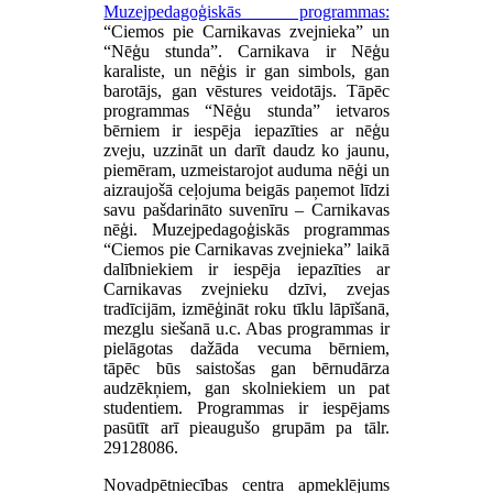
Muzejpedagoģiskās programmas:
“Ciemos pie Carnikavas zvejnieka” un
“Nēģu stunda”. Carnikava ir Nēģu
karaliste, un nēģis ir gan simbols, gan
barotājs, gan vēstures veidotājs. Tāpēc
programmas “Nēģu stunda” ietvaros
bērniem ir iespēja iepazīties ar nēģu
zveju, uzzināt un darīt daudz ko jaunu,
piemēram, uzmeistarojot auduma nēģi un
aizraujošā ceļojuma beigās paņemot līdzi
savu pašdarināto suvenīru – Carnikavas
nēģi. Muzejpedagoģiskās programmas
“Ciemos pie Carnikavas zvejnieka” laikā
dalībniekiem ir iespēja iepazīties ar
Carnikavas zvejnieku dzīvi, zvejas
tradīcijām, izmēģināt roku tīklu lāpīšanā,
mezglu siešanā u.c. Abas programmas ir
pielāgotas dažāda vecuma bērniem,
tāpēc būs saistošas gan bērnudārza
audzēkņiem, gan skolniekiem un pat
studentiem. Programmas ir iespējams
pasūtīt arī pieaugušo grupām pa tālr.
29128086.
Novadpētniecības centra apmeklējums