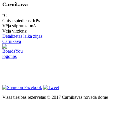
Carnikava
°C
Gaisa spiediens:
hPs
Vēja stiprums:
m/s
Vēja virziens:
Detalizētas laika ziņas:
Carnikava
Visas tiesības rezervētas © 2017 Carnikavas novada dome