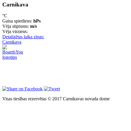
Carnikava
°C
Gaisa spiediens:
hPs
Vēja stiprums:
m/s
Vēja virziens:
Detalizētas laika ziņas:
Carnikava
Visas tiesības rezervētas © 2017 Carnikavas novada dome