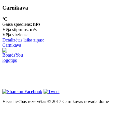
Carnikava
°C
Gaisa spiediens:
hPs
Vēja stiprums:
m/s
Vēja virziens:
Detalizētas laika ziņas:
Carnikava
Visas tiesības rezervētas © 2017 Carnikavas novada dome