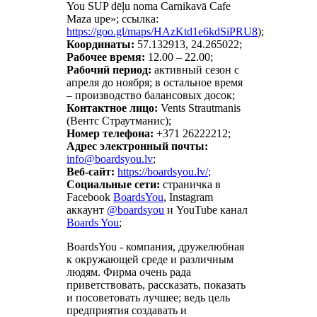
You SUP dēļu noma Carnikavā Cafe
Maza upe»; ссылка:
https://goo.gl/maps/HAzKtd1e6kdSiPRU8
);
Координаты:
57.132913, 24.265022;
Рабочее время:
12.00 – 22.00;
Рабочий период:
активный сезон с
апреля до ноября; в остальное время
– производство балансовых досок;
Контактное лицо:
Vents Strautmanis
(Вентс Страутманис);
Номер телефона:
+371 26222212;
Адрес электронный почты:
;
Веб-сайт:
https://boardsyou.lv/;
Социальные сети:
страничка в
Facebook
BoardsYou
, Instagram
аккаунт
@boardsyou
и YouTube канал
Boards You
;
BoardsYou - компания, дружелюбная
к окружающей среде и различным
людям. Фирма очень рада
приветствовать, рассказать, показать
и посоветовать лучшее; ведь цель
предприятия создавать и