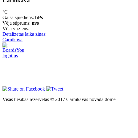
Carnikava
°C
Gaisa spiediens:
hPs
Vēja stiprums:
m/s
Vēja virziens:
Detalizētas laika ziņas:
Carnikava
Visas tiesības rezervētas © 2017 Carnikavas novada dome