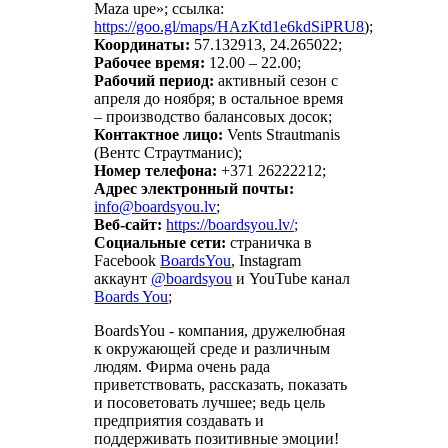
Maza upe»; ссылка:
https://goo.gl/maps/HAzKtd1e6kdSiPRU8
);
Координаты:
57.132913, 24.265022;
Рабочее время:
12.00 – 22.00;
Рабочий период:
активный сезон с
апреля до ноября; в остальное время
– производство балансовых досок;
Контактное лицо:
Vents Strautmanis
(Вентс Страутманис);
Номер телефона:
+371 26222212;
Адрес электронный почты:
;
Веб-сайт:
https://boardsyou.lv/;
Социальные сети:
страничка в
Facebook
BoardsYou
, Instagram
аккаунт
@boardsyou
и YouTube канал
Boards You
;
BoardsYou - компания, дружелюбная
к окружающей среде и различным
людям. Фирма очень рада
приветствовать, рассказать, показать
и посоветовать лучшее; ведь цель
предприятия создавать и
поддерживать позитивные эмоции!