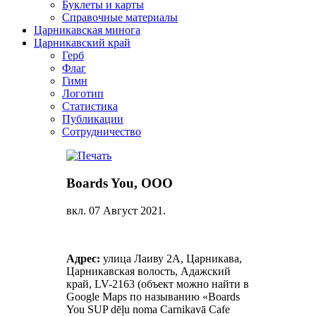
Буклеты и карты
Справочные материалы
Царникавская минога
Царникавский край
Герб
Флаг
Гимн
Логотип
Статистика
Публикации
Сотрудничество
Boards You, ООО
вкл.
07 Август 2021
.
Адрес:
улица Лаиву 2А, Царникава,
Царникавская волость, Адажский
край, LV-2163 (объект можно найти в
Google Maps по называнию «Boards
You SUP dēļu noma Carnikavā Cafe