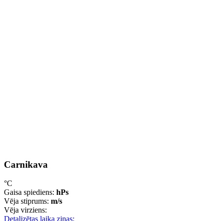
Carnikava
°C
Gaisa spiediens:
hPs
Vēja stiprums:
m/s
Vēja virziens:
Detalizētas laika ziņas: