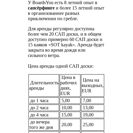
У BoardsYou есть 8 летний опыт в
сапсёрфинге
и более 15 летний опыт
в организованнее разных
приключении по гребле.
Для аренды регулярно доступны
более чем 20 САП доски, и в общем
доступно примерно 60 САП доски и
15 каяков «SOT kayak». Аренда будет
закрыта во время дождя или
сильного ветра.
Цена аренды одной САП доски:
Цена в
Цена на
Длительность
рабочих
выходных,
аренды
днях,
EUR
EUR
до 1 часа
5,00
7,00
до 2 часа
10,00
13,00
до 4 часа
15,00
19,00
до вечера
20,00
25,00
того же дня