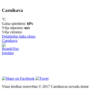
Carnikava
°C
Gaisa spiediens:
hPs
Vēja stiprums:
m/s
Vēja virziens:
Detalizētas laika ziņas:
Carnikava
Visas tiesības rezervētas © 2017 Carnikavas novada dome