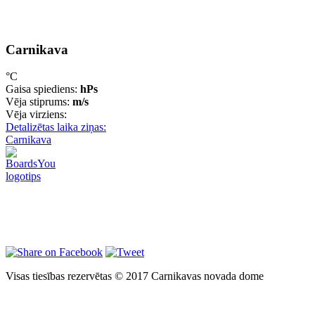
Carnikava
°C
Gaisa spiediens:
hPs
Vēja stiprums:
m/s
Vēja virziens:
Detalizētas laika ziņas:
Carnikava
Visas tiesības rezervētas © 2017 Carnikavas novada dome