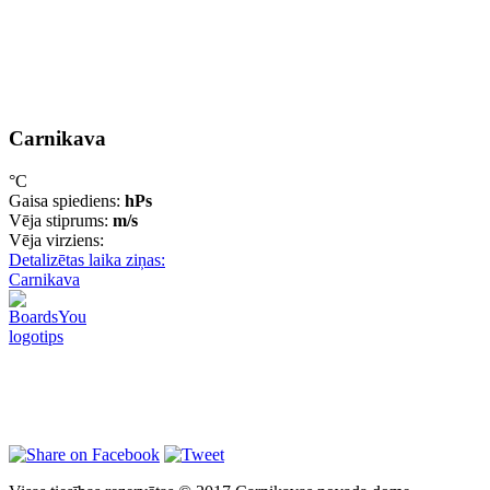
Carnikava
°C
Gaisa spiediens:
hPs
Vēja stiprums:
m/s
Vēja virziens:
Detalizētas laika ziņas:
Carnikava