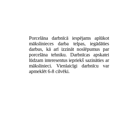
Porcelāna darbnīcā iespējams aplūkot
mākslinieces darba telpas, iegādāties
darbus, kā arī izzināt noslēpumus par
porcelāna tehniku. Darbnīcas apskatei
lūdzam interesentus iepriekš sazināties ar
mākslinieci. Vienlaicīgi darbnīcu var
apmeklēt 6-8 cilvēki.